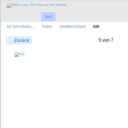
Start
SG Turm Idstein…
Public
Großfeld-Schach
028
5 von 7
Zurück