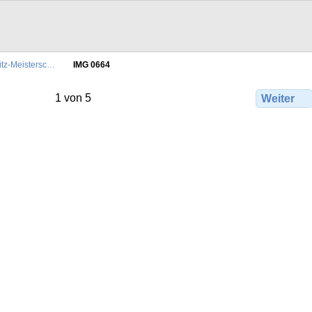
itz-Meistersc…
IMG 0664
1 von 5
Weiter