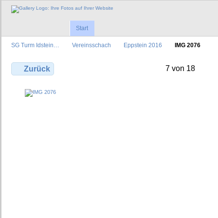
Start
SG Turm Idstein…
Vereinsschach
Eppstein 2016
IMG 2076
7 von 18
Zurück