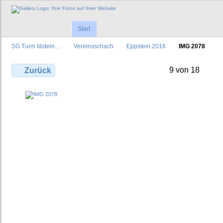
Start
SG Turm Idstein…
Vereinsschach
Eppstein 2016
IMG 2078
9 von 18
Zurück