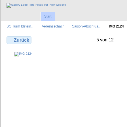
Start
SG Turm Idstein…
Vereinsschach
Saison-Abschlus…
IMG 2124
5 von 12
Zurück