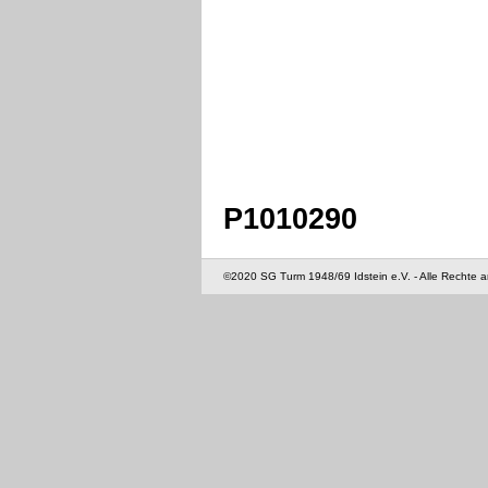
P1010290
©2020 SG Turm 1948/69 Idstein e.V. - Alle Rechte 