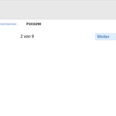
reinsturnier…
P1010290
2 von 9
Weiter