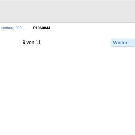
Homburg 200…
P1060844
9 von 11
Weiter