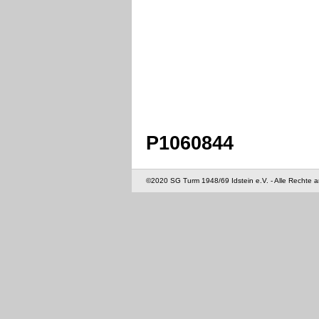
P1060844
©2020 SG Turm 1948/69 Idstein e.V. - Alle Rechte 