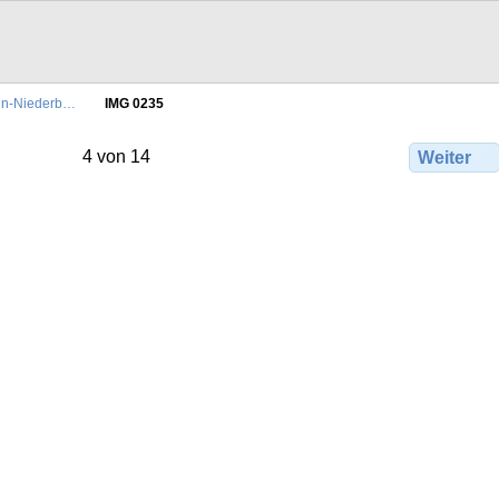
ein-Niederb…
IMG 0235
4 von 14
Weiter