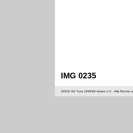
IMG 0235
©2020 SG Turm 1948/69 Idstein e.V. - Alle Rechte 