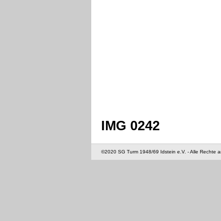
IMG 0242
©2020 SG Turm 1948/69 Idstein e.V. - Alle Rechte 