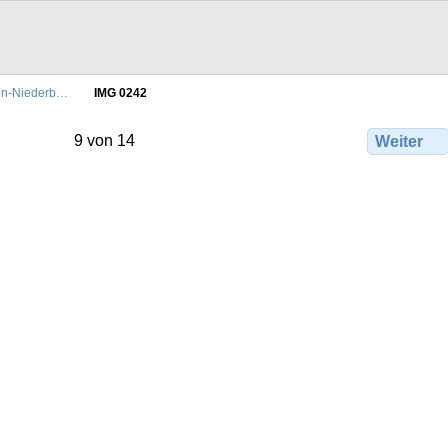
ein-Niederb…
IMG 0242
9 von 14
Weiter