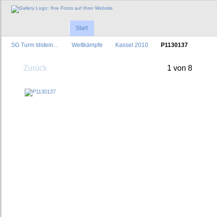
Start
SG Turm Idstein…
Wettkämpfe
Kassel 2010
P1130137
Zurück
1 von 8