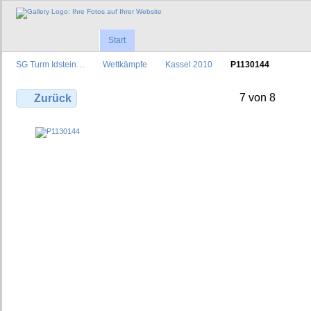
Start
SG Turm Idstein…
Wettkämpfe
Kassel 2010
P1130144
7 von 8
Zurück