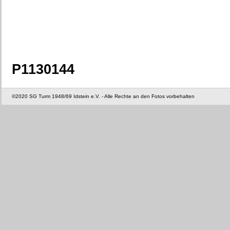
P1130144
©2020 SG Turm 1948/69 Idstein e.V. - Alle Rechte an den Fotos vorbehalten