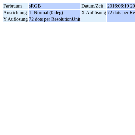
Farbraum
sRGB
Datum/Zeit
2016:06:19 20
Ausrichtung
1: Normal (0 deg)
X Auflösung
72 dots per Re
Y Auflösung
72 dots per ResolutionUnit