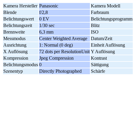
Kamera Hersteller
Panasonic
Kamera Modell
Blende
f/2,8
Farbraum
Belichtungswert
0 EV
Belichtungsprogramm
Belichtungszeit
1/30 sec
Blitz
Brennweite
6,3 mm
ISO
Messmodus
Center Weighted Average
Datum/Zeit
Ausrichtung
1: Normal (0 deg)
Einheit Auflösung
X Auflösung
72 dots per ResolutionUnit
Y Auflösung
Kompression
Jpeg Compression
Kontrast
Belichtungsmodus
0
Sättigung
Szenentyp
Directly Photographed
Schärfe