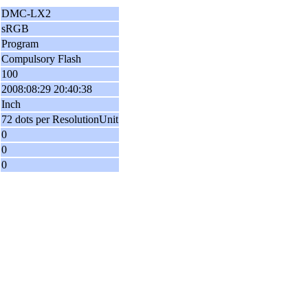
DMC-LX2
sRGB
Program
Compulsory Flash
100
2008:08:29 20:40:38
Inch
72 dots per ResolutionUnit
0
0
0