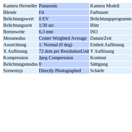
Kamera Hersteller
Panasonic
Kamera Modell
Blende
f/4
Farbraum
Belichtungswert
0 EV
Belichtungsprogramm
Belichtungszeit
1/30 sec
Blitz
Brennweite
6,3 mm
ISO
Messmodus
Center Weighted Average
Datum/Zeit
Ausrichtung
1: Normal (0 deg)
Einheit Auflösung
X Auflösung
72 dots per ResolutionUnit
Y Auflösung
Kompression
Jpeg Compression
Kontrast
Belichtungsmodus
0
Sättigung
Szenentyp
Directly Photographed
Schärfe