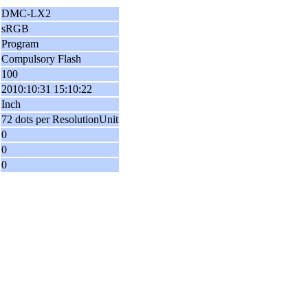
DMC-LX2
sRGB
Program
Compulsory Flash
100
2010:10:31 15:10:22
Inch
72 dots per ResolutionUnit
0
0
0