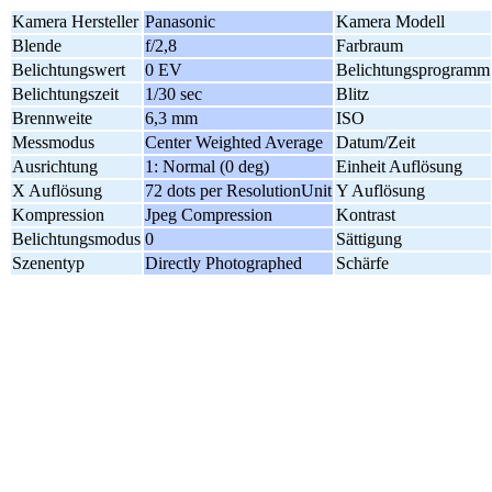
Kamera Hersteller
Panasonic
Kamera Modell
Blende
f/2,8
Farbraum
Belichtungswert
0 EV
Belichtungsprogramm
Belichtungszeit
1/30 sec
Blitz
Brennweite
6,3 mm
ISO
Messmodus
Center Weighted Average
Datum/Zeit
Ausrichtung
1: Normal (0 deg)
Einheit Auflösung
X Auflösung
72 dots per ResolutionUnit
Y Auflösung
Kompression
Jpeg Compression
Kontrast
Belichtungsmodus
0
Sättigung
Szenentyp
Directly Photographed
Schärfe