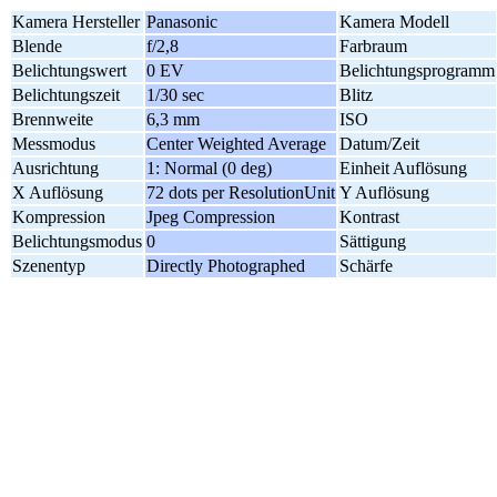
Kamera Hersteller
Panasonic
Kamera Modell
Blende
f/2,8
Farbraum
Belichtungswert
0 EV
Belichtungsprogramm
Belichtungszeit
1/30 sec
Blitz
Brennweite
6,3 mm
ISO
Messmodus
Center Weighted Average
Datum/Zeit
Ausrichtung
1: Normal (0 deg)
Einheit Auflösung
X Auflösung
72 dots per ResolutionUnit
Y Auflösung
Kompression
Jpeg Compression
Kontrast
Belichtungsmodus
0
Sättigung
Szenentyp
Directly Photographed
Schärfe