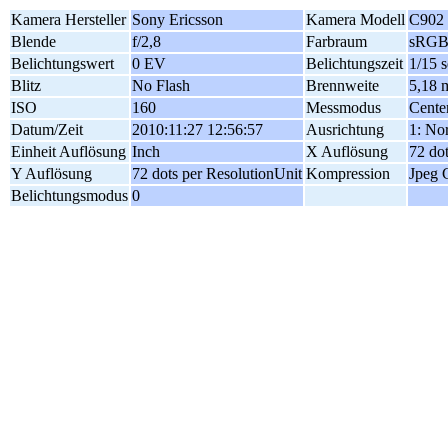
Kamera Hersteller
Sony Ericsson
Kamera Modell
C902
Blende
f/2,8
Farbraum
sRG
Belichtungswert
0 EV
Belichtungszeit
1/15 s
Blitz
No Flash
Brennweite
5,18
ISO
160
Messmodus
Cente
Datum/Zeit
2010:11:27 12:56:57
Ausrichtung
1: No
Einheit Auflösung
Inch
X Auflösung
72 do
Y Auflösung
72 dots per ResolutionUnit
Kompression
Jpeg 
Belichtungsmodus
0