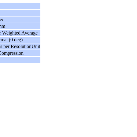
B
ec
 mm
r Weighted Average
rmal (0 deg)
ts per ResolutionUnit
Compression