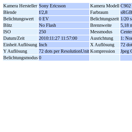
Kamera Hersteller
Sony Ericsson
Kamera Modell
C902
Blende
f/2,8
Farbraum
sRG
Belichtungswert
0 EV
Belichtungszeit
1/20 s
Blitz
No Flash
Brennweite
5,18
ISO
250
Messmodus
Cente
Datum/Zeit
2010:11:27 11:57:00
Ausrichtung
1: No
Einheit Auflösung
Inch
X Auflösung
72 do
Y Auflösung
72 dots per ResolutionUnit
Kompression
Jpeg 
Belichtungsmodus
0