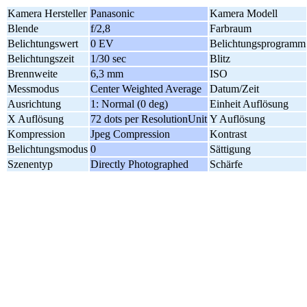
Kamera Hersteller
Panasonic
Kamera Modell
Blende
f/2,8
Farbraum
Belichtungswert
0 EV
Belichtungsprogramm
Belichtungszeit
1/30 sec
Blitz
Brennweite
6,3 mm
ISO
Messmodus
Center Weighted Average
Datum/Zeit
Ausrichtung
1: Normal (0 deg)
Einheit Auflösung
X Auflösung
72 dots per ResolutionUnit
Y Auflösung
Kompression
Jpeg Compression
Kontrast
Belichtungsmodus
0
Sättigung
Szenentyp
Directly Photographed
Schärfe