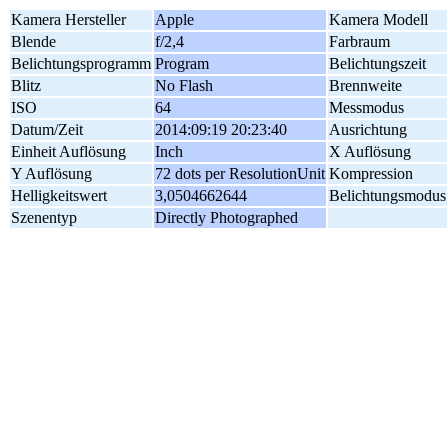
Kamera Hersteller
Apple
Kamera Modell
Blende
f/2,4
Farbraum
Belichtungsprogramm
Program
Belichtungszeit
Blitz
No Flash
Brennweite
ISO
64
Messmodus
Datum/Zeit
2014:09:19 20:23:40
Ausrichtung
Einheit Auflösung
Inch
X Auflösung
Y Auflösung
72 dots per ResolutionUnit
Kompression
Helligkeitswert
3,0504662644
Belichtungsmodus
Szenentyp
Directly Photographed