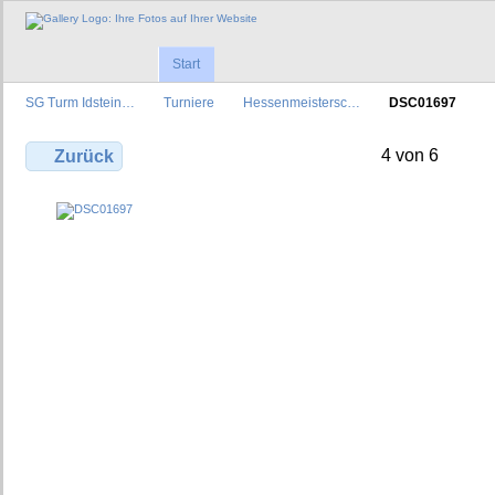
Start
SG Turm Idstein…
Turniere
Hessenmeistersc…
DSC01697
4 von 6
Zurück