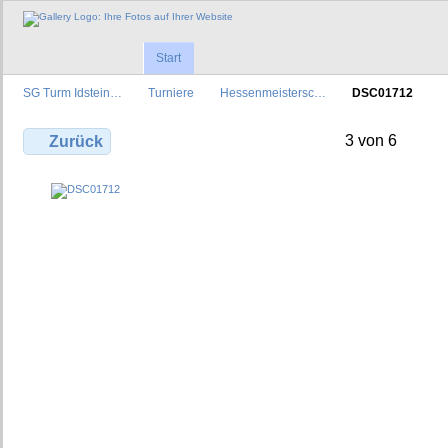
Start
SG Turm Idstein…
Turniere
Hessenmeistersc…
DSC01712
3 von 6
Zurück