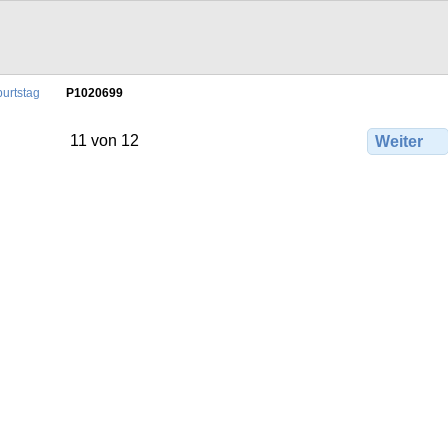
urtstag
P1020699
11 von 12
Weiter