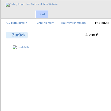
Start
SG Turm Idstein…
Vereinsintern
Hauptversammlun…
P1030655
4 von 6
Zurück