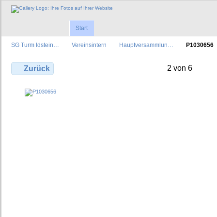
Start
SG Turm Idstein…
Vereinsintern
Hauptversammlun…
P1030656
2 von 6
Zurück