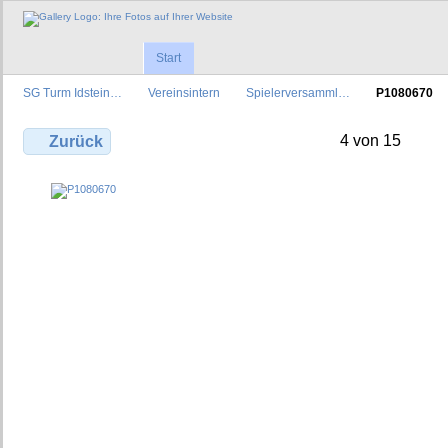
Start
SG Turm Idstein…
Vereinsintern
Spielerversamml…
P1080670
4 von 15
Zurück