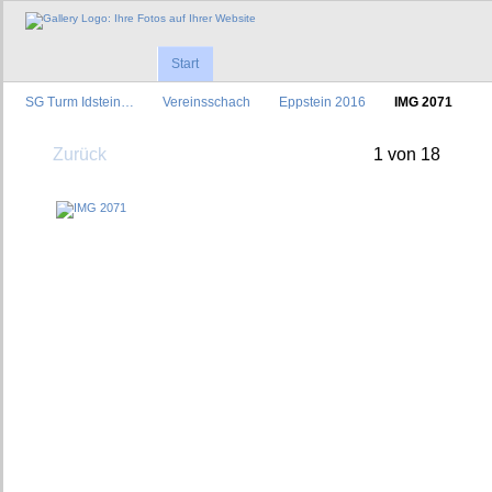
Start
SG Turm Idstein…
Vereinsschach
Eppstein 2016
IMG 2071
Zurück
1 von 18