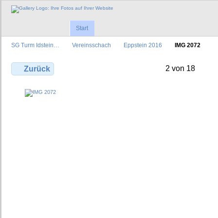
Start
SG Turm Idstein…
Vereinsschach
Eppstein 2016
IMG 2072
2 von 18
Zurück