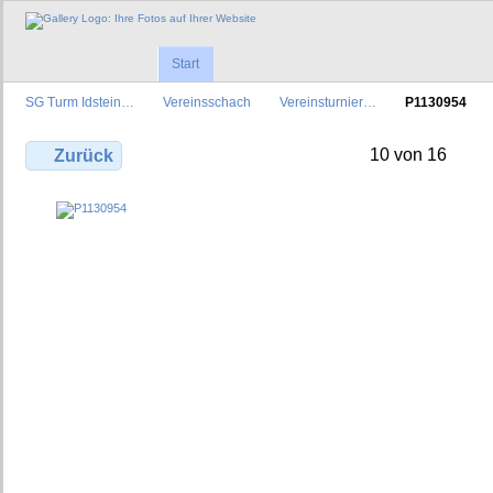
Start
SG Turm Idstein…
Vereinsschach
Vereinsturnier…
P1130954
10 von 16
Zurück