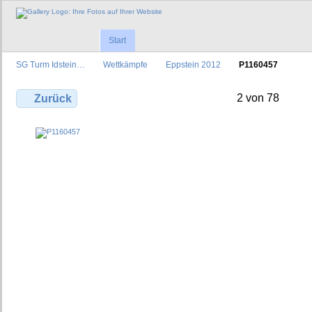
Start
SG Turm Idstein…
Wettkämpfe
Eppstein 2012
P1160457
2 von 78
Zurück