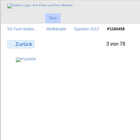
Start
SG Turm Idstein…
Wettkämpfe
Eppstein 2012
P1160458
3 von 78
Zurück