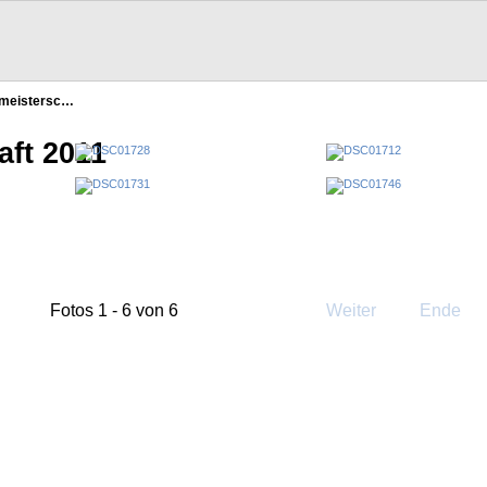
meistersc…
ft 2011
Fotos 1 - 6 von 6
Weiter
Ende