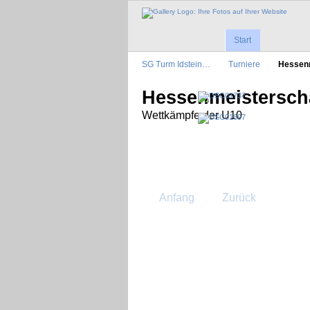
Start
SG Turm Idstein…
Turniere
Hessen
Hessenmeisterscha
Wettkämpfe der U10
Anfang
Zurück