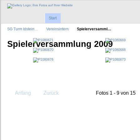
Start
SG Turm Idstein…
Vereinsintern
Spielerversamml…
Spielerversammlung 2009
Anfang
Zurück
Fotos 1 - 9 von 15